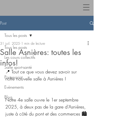
Post
Tous les posts
31 juil. 2025
1 min de lecture
Tous les posts
Salle Asnières: toutes les
Les cours collectifs
infos!
Salle sport-santé
📍 Tout ce que vous devez savoir sur 
Partenariat
notre nouvelle salle à Asnières !
Evènements
Blog
Notre 4e salle ouvre le 1er septembre 
2025, à deux pas de la gare d’Asnières, 
juste à côté du pont et des commerces 🏙️