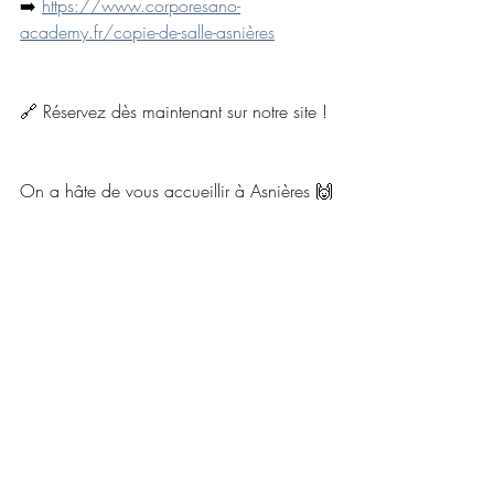
➡️ 
https://www.corporesano-
academy.fr/copie-de-salle-asnières
🔗 Réservez dès maintenant sur notre site !
On a hâte de vous accueillir à Asnières 🙌