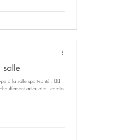
 salle
e à la salle sport-santé : 🚴‍♀️
chauffement articulaire - cardio