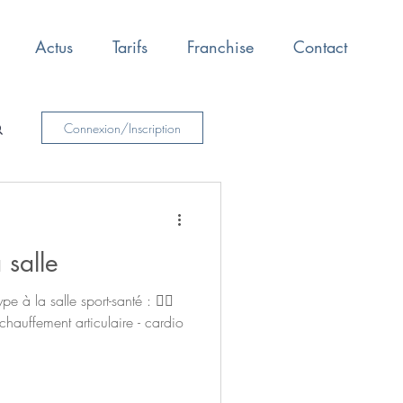
Actus
Tarifs
Franchise
Contact
Connexion/Inscription
 salle
e à la salle sport-santé : 🚴‍♀️
chauffement articulaire - cardio