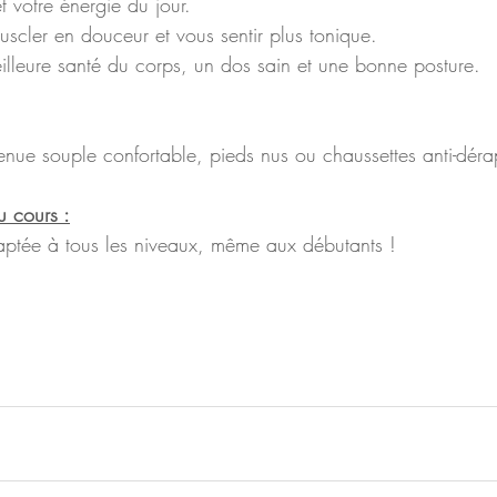
t votre énergie du jour.
scler en douceur et vous sentir plus tonique. 
lleure santé du corps, un dos sain et une bonne posture. 
enue souple confortable, pieds nus ou chaussettes anti-déra
u cours :
aptée à tous les niveaux, même aux débutants !