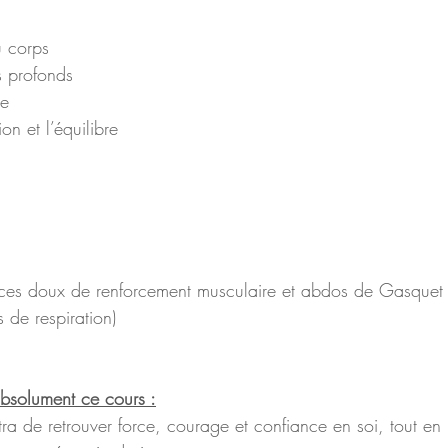
u corps
s profonds
se 
ion et l’équilibre 
ces doux de renforcement musculaire et abdos de Gasquet
 de respiration)
 absolument ce cours :
a de retrouver force, courage et confiance en soi, tout en 