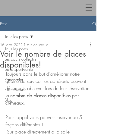
Post
Tous les posts
16 janv. 2022
1 min de lecture
Tous les posts
Voir le nombre de places
Les cours collectifs
disponibles!
Salle sport-santé
Toujours dans le but d’améliorer notre 
Partenariat
qualité de service, les adhérents peuvent 
désormais observer lors de leur réservation 
Evènements
le nombre de places disponibles 
par 
Blog
créneaux. 
Pour rappel vous pouvez réserver de 5 
façons différentes ! 
 Sur place directement à la salle