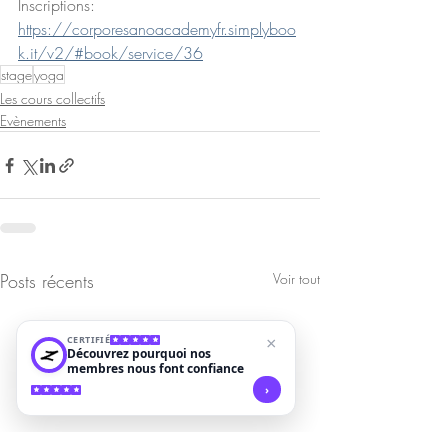
Inscriptions: 
https://corporesanoacademyfr.simplyboo
k.it/v2/#book/service/36
stage
yoga
Les cours collectifs
Evènements
Posts récents
Voir tout
CERTIFIÉ
×
Découvrez pourquoi nos
membres nous font confiance
›