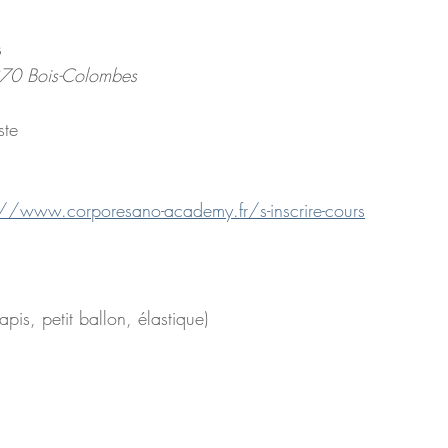
s
270 Bois-Colombes
ste
://www.corporesano-academy.fr/s-inscrire-cours
tapis, petit ballon, élastique)