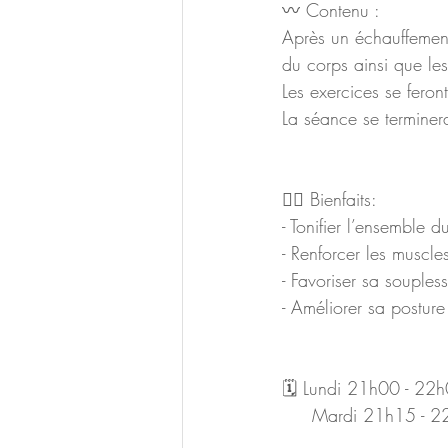
〰️ Contenu : 
Après un échauffement
du corps ainsi que l
Les exercices se feron
La séance se terminer
🧘‍♀️ Bienfaits: 
- Tonifier l’ensemble d
- Renforcer les muscle
- Favoriser sa souples
- Améliorer sa posture
🗓 Lundi 21h00 - 22h0
     Mardi 21h15 -