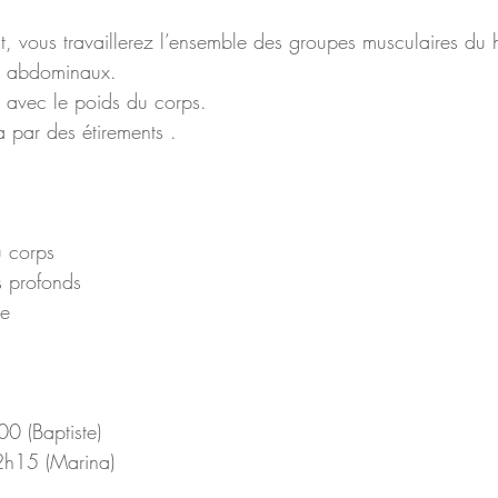
, vous travaillerez l’ensemble des groupes musculaires du 
es abdominaux.
t avec le poids du corps. 
a par des étirements .
u corps
s profonds
se 
0 (Baptiste)
 22h15 (Marina)