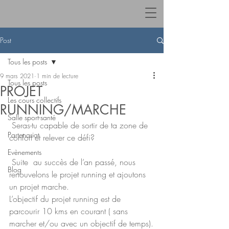
Post
Tous les posts
9 mars 2021
1 min de lecture
Tous les posts
PROJET
Les cours collectifs
RUNNING/MARCHE
Salle sport-santé
 Seras-tu capable de sortir de ta zone de 
Partenariat
confort et relever ce défi? 
Evènements
 Suite  au succès de l’an passé, nous 
Blog
renouvelons le projet running et ajoutons 
un projet marche. 
L’objectif du projet running est de 
parcourir 10 kms en courant ( sans 
marcher et/ou avec un objectif de temps).