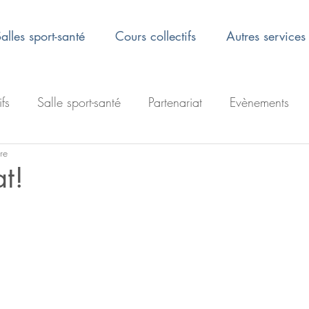
alles sport-santé
Cours collectifs
Autres services
ifs
Salle sport-santé
Partenariat
Evènements
re
at!