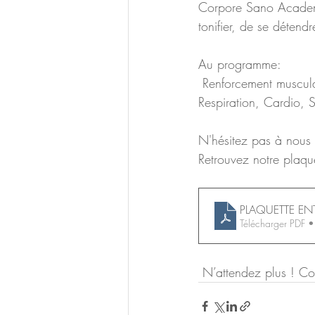
Corpore Sano Academy
tonifier, de se déten
Au programme: 
 Renforcement musculaire spécial télétravail ( dos, postures, etc), Pilates, Yoga, Sophrologie, 
Respiration, Cardio, S
N'hésitez pas à nous 
Retrouvez notre plaque
PLAQUETTE ENT
Télécharger PDF
 N’attendez plus ! Co