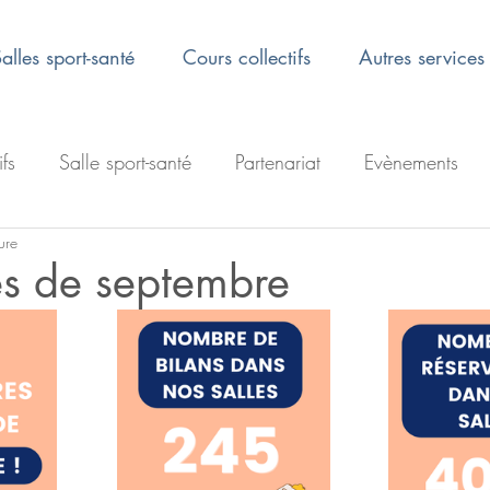
alles sport-santé
Cours collectifs
Autres services
ifs
Salle sport-santé
Partenariat
Evènements
ure
res de septembre