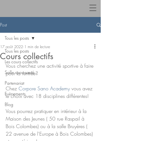
Post
Tous les posts
17 août 2022
1 min de lecture
Tous les posts
Cours collectifs
Les cours collectifs
Vous cherchez une activité sportive à faire 
Salle sport-santé
pour la rentrée?
Partenariat
Chez 
Corpore Sano Academy
 vous avez 
Evènements
le choix avec 18 disciplines différentes!
Blog
Vous pourrez pratiquer en intérieur à la 
Maison des Jeunes ( 50 rue Raspail à 
Bois Colombes) ou à la salle Bruyères ( 
22 avenue de l'Europe à Bois Colombes) 