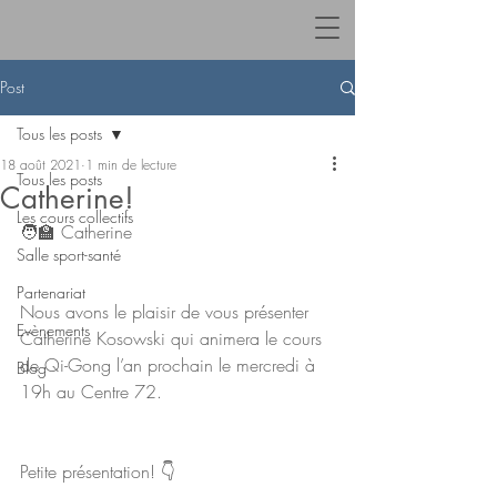
Post
Tous les posts
18 août 2021
1 min de lecture
Tous les posts
Catherine!
Les cours collectifs
🧑‍🏫 Catherine 
Salle sport-santé
Partenariat
Nous avons le plaisir de vous présenter 
Evènements
Catherine Kosowski qui animera le cours 
de Qi-Gong l’an prochain le mercredi à 
Blog
19h au Centre 72.
Petite présentation! 👇