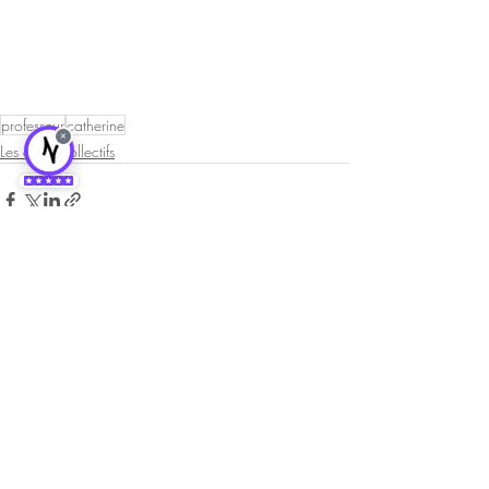
professeur
catherine
×
Les cours collectifs
Posts récents
Voir tout