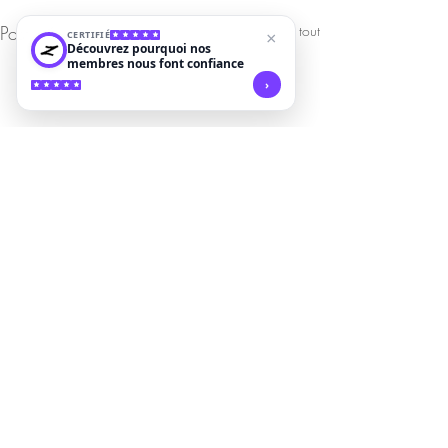
Posts récents
Voir tout
CERTIFIÉ
×
Découvrez pourquoi nos
membres nous font confiance
›
Commentaires