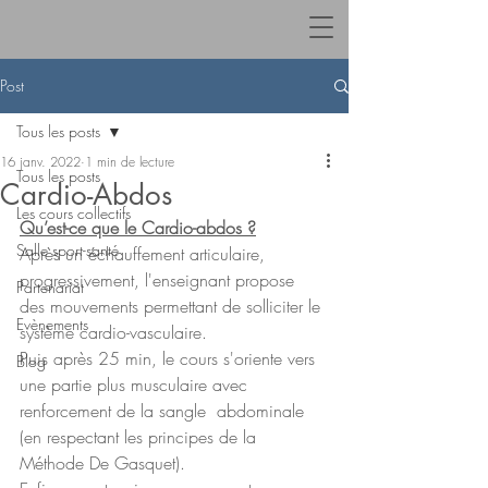
Post
Tous les posts
16 janv. 2022
1 min de lecture
Tous les posts
Cardio-Abdos
Les cours collectifs
Qu’est-ce que le Cardio-abdos ?
Salle sport-santé
Après un échauffement articulaire, 
progressivement, l'enseignant propose 
Partenariat
des mouvements permettant de solliciter le 
Evènements
système cardio-vasculaire.
Puis après 25 min, le cours s'oriente vers 
Blog
une partie plus musculaire avec 
renforcement de la sangle  abdominale 
(en respectant les principes de la 
Méthode De Gasquet).