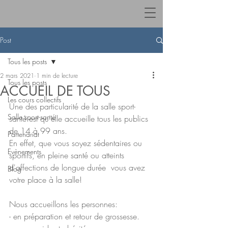
Post
Tous les posts
2 mars 2021
1 min de lecture
Tous les posts
ACCUEIL DE TOUS
Les cours collectifs
Une des particularité de la salle sport-
Salle sport-santé
santé est qu'elle accueille tous les publics 
de 14 à 99 ans. 
Partenariat
En effet, que vous soyez sédentaires ou 
Evènements
sportifs, en pleine santé ou atteints 
d'affections de longue durée  vous avez 
Blog
votre place à la salle! 
Nous accueillons les personnes:
- en préparation et retour de grossesse.