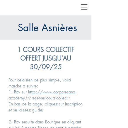
Salle Asnières
1 COURS COLLECTIF
OFFERT JUSQU'AU
30/09/25
Pour cela rien de plus simple, voici
marche à suivre:
1. Rdv sur
https://www.corporesano-
academy.fr/reserver-cours-collectif
En bas de la page, cliquez sur Inscription
et se laissez guider
2. Rdv ensuite dans Boutique en cliquant