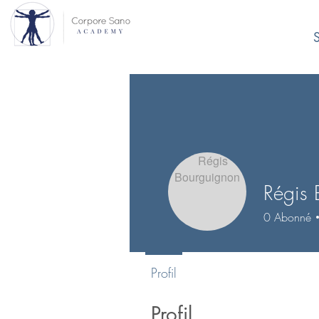
S
Régis 
0
Abonné
Profil
Profil