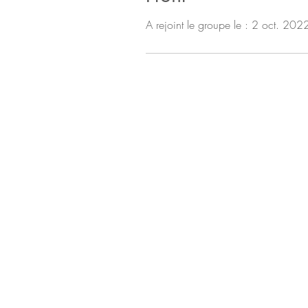
A rejoint le groupe le : 2 oct. 202
Plan du site
Mentions Légales