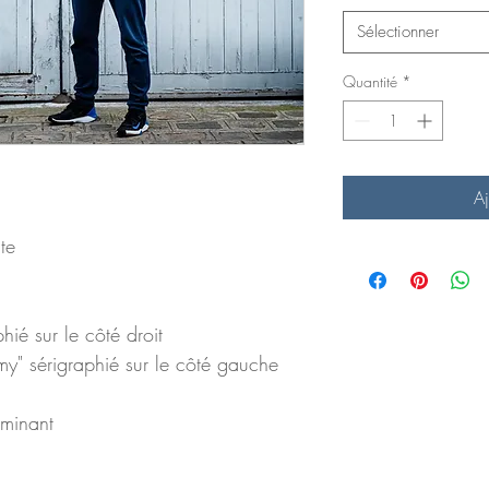
Sélectionner
Quantité
*
Aj
te
hié sur le côté droit
" sérigraphié sur le côté gauche
ominant