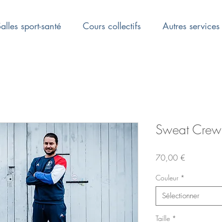
alles sport-santé
Cours collectifs
Autres services
Sweat Crew
Prix
70,00 €
Couleur
*
Sélectionner
Taille
*