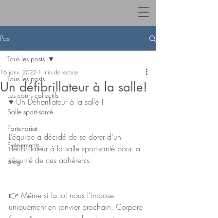
Post
Tous les posts
16 janv. 2022
1 min de lecture
Tous les posts
Un défibrillateur à la salle!
Les cours collectifs
♥️ Un Défibrillateur à la salle !
Salle sport-santé
Partenariat
L’équipe a décidé de se doter d’un 
Evènements
défibrillateur à la salle sport-santé pour la 
sécurité de ces adhérents.
Blog
👉 Même si la loi nous l’impose 
uniquement en janvier prochain, Corpore 