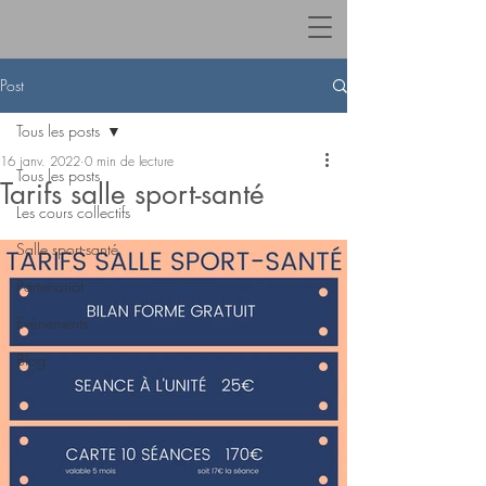
Post
Tous les posts
16 janv. 2022
0 min de lecture
Tous les posts
Tarifs salle sport-santé
Les cours collectifs
Salle sport-santé
Partenariat
Evènements
Blog