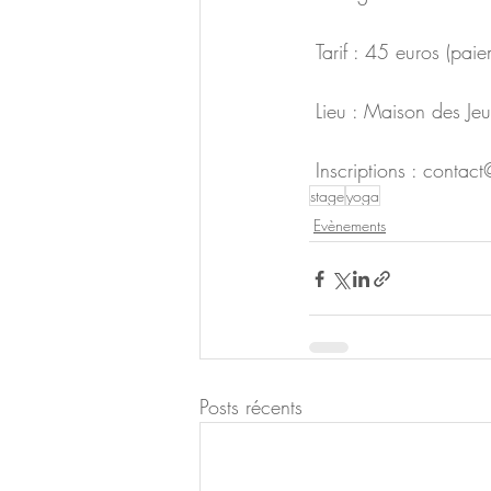
 Tarif : 45 euros (pai
 Lieu : Maison des J
 Inscriptions : conta
stage
yoga
Evènements
Posts récents