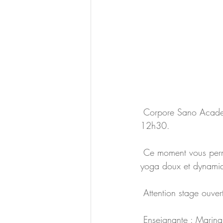
 Corpore Sano Academy propose un stage Yin-Yang Yoga le dimanche 3 décembre de 10h à 
12h30.
 Ce moment vous permettra d’aborder du Yin Yoga et du Yoga Vinyasa: un équilibre entre un 
yoga doux et dynamiqu
 Attention stage ouve
 Enseignante : Marina