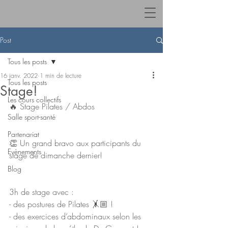
Post
Tous les posts
16 janv. 2022
1 min de lecture
Tous les posts
Stage!
Les cours collectifs
🔥 Stage Pilates / Abdos 
Salle sport-santé
Partenariat
👏 Un grand bravo aux participants du 
Evènements
stage de dimanche dernier! 
Blog
3h de stage avec :
- des postures de Pilates 🤸🏼 !
- des exercices d’abdominaux selon les 