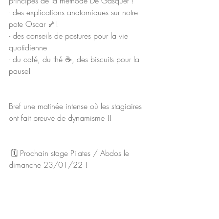
principes de la méthode De Gasquet ! 
- des explications anatomiques sur notre 
pote Oscar 🦴! 
- des conseils de postures pour la vie 
quotidienne 
- du café, du thé ☕️, des biscuits pour la 
pause! 
Bref une matinée intense où les stagiaires 
ont fait preuve de dynamisme !!
 🗓 Prochain stage Pilates / Abdos le 
dimanche 23/01/22 ! 