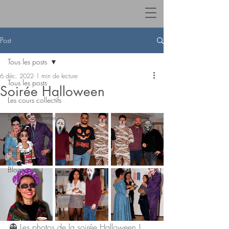
Post
Tous les posts
6 déc. 2022
1 min de lecture
Tous les posts
Soirée Halloween
Les cours collectifs
Salle sport-santé
Partenariat
Evènements
Blog
👻 Les photos de la soirée Halloween ! 