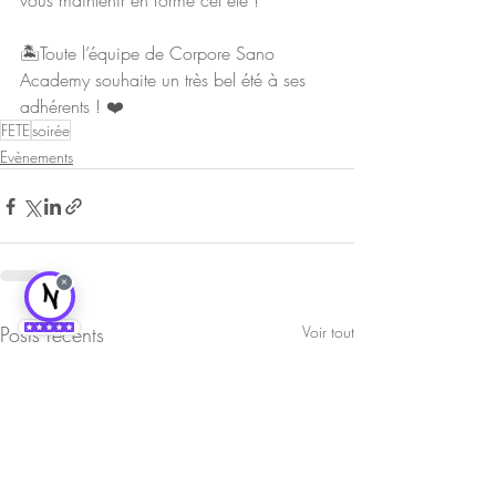
vous maintenir en forme cet été !
🏝Toute l’équipe de Corpore Sano 
Academy souhaite un très bel été à ses 
adhérents ! ❤️
FETE
soirée
Evènements
×
Posts récents
Voir tout