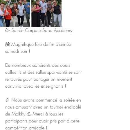
🥳 Soirée Corpore Sano Academy 
🤗 Magnifique fête de fin d’année 
samedi soir !
De nombreux adhérents des cours 
collectifs et des salles sport-santé se sont 
retrouvés pour partager un moment 
convivial avec les enseignants !
🎉 Nous avons commencé la soirée en 
nous amusant avec un tournoi endiablé 
de Molkky 💪 Merci à tous les 
participants pour avoir pris part à cette 
compétition amicale ! 