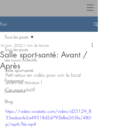
Post
Tous les posts
16 janv. 2022
1 min de lecture
Tous les posts
Salle sport-santé: Avant /
Les cours collectifs
Après
Salle sport-santé
Petit retour en vidéo pour voir le local 
Partenariat
avant les travaux ! 
Ça vous plait? 
Evènements
Blog
https://video.wixstatic.com/video/d25129_8
35eabacfe2a49318d2d793bfbe263fa/480
p/mp4/file.mp4