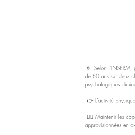
👴  Selon l’INSERM, p
de 80 ans sur deux c
psychologiques diminu
 👉 L’activité physiq
 🏃‍♀️ Maintenir les capacités cardio-vasculaires : Avec l’âge, les muscles sont moins facilement 
approvisionnées en ox