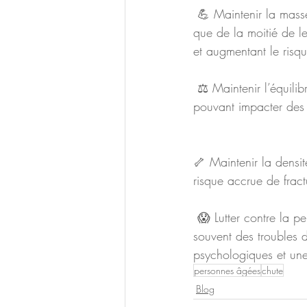
 💪 Maintenir la masse musculaire : Selon l’HAS, les personnes ne plus de 80 ans ne disposent 
que de la moitié de l
et augmentant le risqu
 ⚖️ Maintenir l’équilibre : Le système nerveux perçoit avec plus de difficulté l’équilibre du corps 
pouvant impacter des 
🦴 Maintenir la densi
risque accrue de fract
 😱 Lutter contre la peur de chuter : Avec après avoir chuté, une personne âgée développe 
souvent des troubles 
psychologiques et un
personnes âgées
chute
Blog