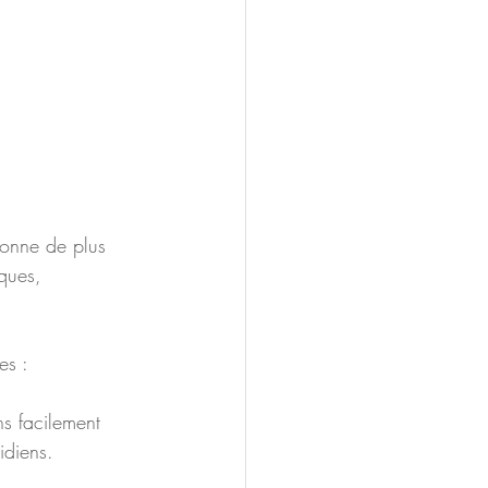
sonne de plus 
ques, 
es :  
diens.  