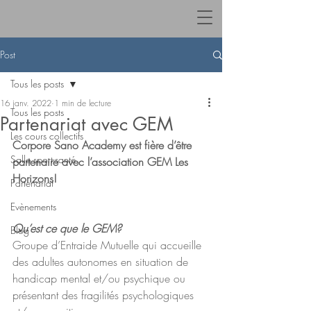
Post
Tous les posts
16 janv. 2022
1 min de lecture
Tous les posts
Partenariat avec GEM
Les cours collectifs
Corpore Sano Academy est fière d’être 
Salle sport-santé
partenaire avec l’association GEM Les 
Horizons! 
Partenariat
Evènements
Qu’est ce que le GEM?
Blog
Groupe d’Entraide Mutuelle qui accueille 
des adultes autonomes en situation de 
handicap mental et/ou psychique ou 
présentant des fragilités psychologiques 