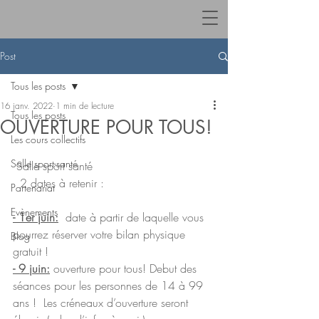
Post
Tous les posts
16 janv. 2022
1 min de lecture
Tous les posts
OUVERTURE POUR TOUS!
Les cours collectifs
Salle sport-santé
 Salle sport santé 
  2 dates à retenir :
Partenariat
Evènements
- 1er juin:
date à partir de laquelle vous 
pourrez réserver votre bilan physique 
Blog
gratuit ! 
- 9 juin:
 ouverture pour tous! Debut des 
séances pour les personnes de 14 à 99 
ans !  Les créneaux d’ouverture seront 