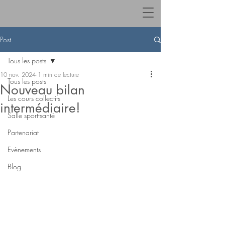
Post
Tous les posts
10 nov. 2024
1 min de lecture
Tous les posts
Nouveau bilan
Les cours collectifs
intermédiaire!
Salle sport-santé
Partenariat
Evènements
Blog