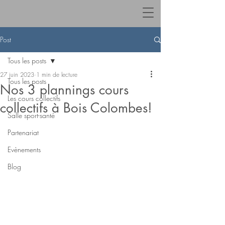
Post
Tous les posts
27 juin 2023
1 min de lecture
Tous les posts
Nos 3 plannings cours
Les cours collectifs
collectifs à Bois Colombes!
Salle sport-santé
Partenariat
Evènements
Blog