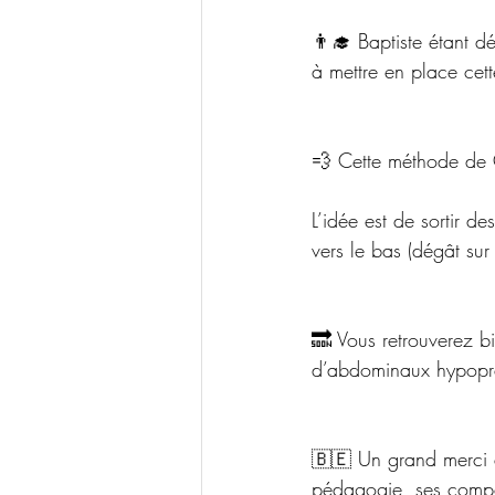
👨‍🎓 Baptiste étant d
à mettre en place cett
💨 Cette méthode de G
L’idée est de sortir d
vers le bas (dégât sur 
🔜 Vous retrouverez bi
d’abdominaux hypopress
🇧🇪 Un grand merci à
pédagogie, ses compé