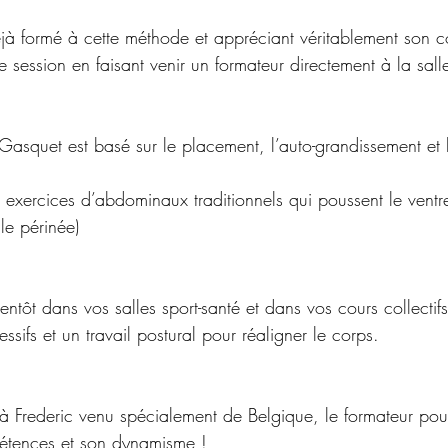
éjà formé à cette méthode et appréciant véritablement son c
e session en faisant venir un formateur directement à la sall
asquet est basé sur le placement, l’auto-grandissement et l
es exercices d’abdominaux traditionnels qui poussent le ventre
le périnée) 
entôt dans vos salles sport-santé et dans vos cours collectif
ifs et un travail postural pour réaligner le corps.
 Frederic venu spécialement de Belgique, le formateur pou
tences et son dynamisme !