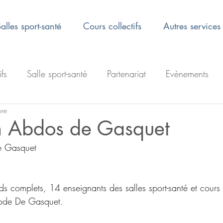
alles sport-santé
Cours collectifs
Autres services
ifs
Salle sport-santé
Partenariat
Evènements
ure
n Abdos de Gasquet
e Gasquet 
s complets, 14 enseignants des salles sport-santé et cours c
hode De Gasquet. 