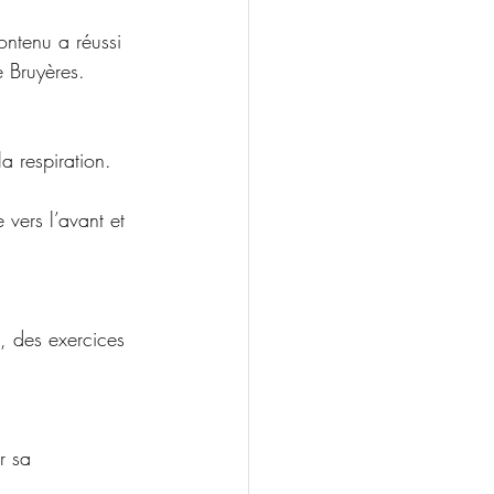
ontenu a réussi 
e Bruyères. 
a respiration. 
 vers l’avant et 
s, des exercices 
r sa 