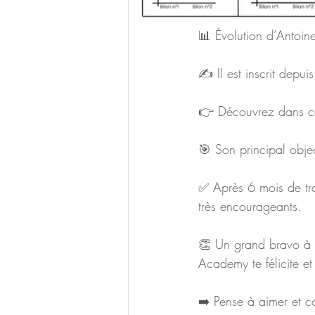
📊 Évolution d’Antoine
✍️ Il est inscrit depu
👉 Découvrez dans cet
🎯 Son principal objec
✅ Après 6 mois de trav
très encourageants.
👏 Un grand bravo à c
Academy te félicite et
➡️ Pense à aimer et co