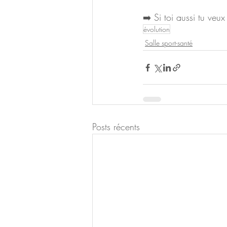
➡️ Si toi aussi tu veu
évolution
Salle sport-santé
Posts récents