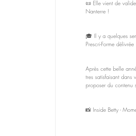
📜 Elle vient de valid
Nanterre ! 
🎓 Il y a quelques se
Prescri-Forme délivré
Après cette belle ann
tres satisfaisant dans 
proposer du contenu s
📸 Inside Betty - Mom