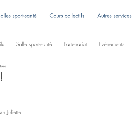
alles sport-santé
Cours collectifs
Autres services
ifs
Salle sport-santé
Partenariat
Evènements
ture
!
r Juliette! 