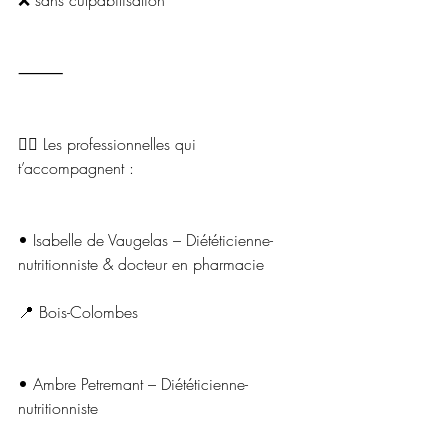
❌ sans culpabilisation
⸻
👩‍⚕️ Les professionnelles qui 
t’accompagnent :
• Isabelle de Vaugelas – Diététicienne-
nutritionniste & docteur en pharmacie
📍 Bois-Colombes
• Ambre Petremant – Diététicienne-
nutritionniste