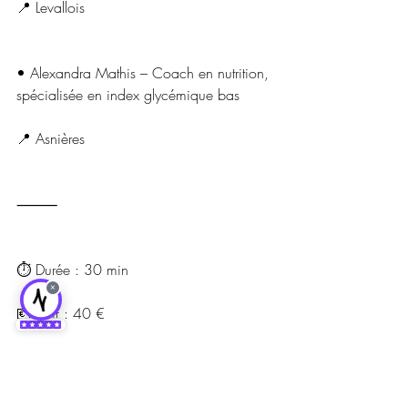
📍 Levallois
• Alexandra Mathis – Coach en nutrition, 
spécialisée en index glycémique bas
📍 Asnières
⸻
⏱️ Durée : 30 min
×
💶 Tarif : 40 €
📍 Salles : Bruyères – Levallois – Asnières