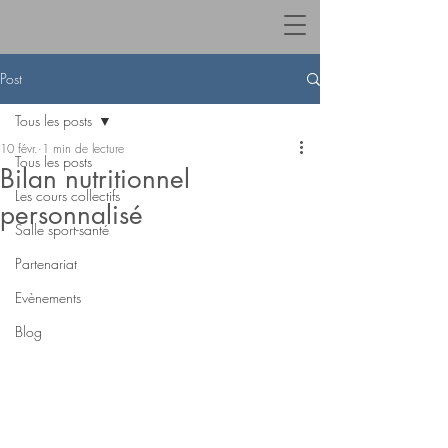
Post
Tous les posts
10 févr.
1 min de lecture
Tous les posts
Bilan nutritionnel
Les cours collectifs
personnalisé
Salle sport-santé
Partenariat
Evènements
Blog