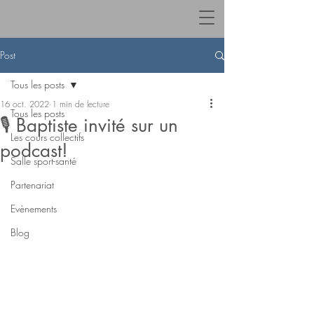
Post
Tous les posts
16 oct. 2022
1 min de lecture
Tous les posts
🎙 Baptiste invité sur un
Les cours collectifs
podcast!
Salle sport-santé
Partenariat
Evènements
Blog