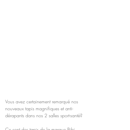
Vous avez certainement remarqué nos 
nouveaux tapis magnifiques et anti-
dérapants dans nos 2 salles sport-santé? 
Ce sont des tapis de la marque Bibi, 