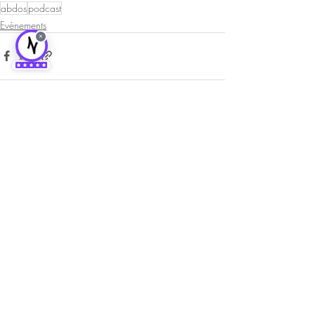
abdos
podcast
Evènements
×
Posts récents
Voir tout