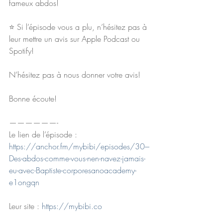
fameux abdos! 
⭐️ Si l’épisode vous a plu, n’hésitez pas à 
leur mettre un avis sur Apple Podcast ou 
Spotify! 
N’hésitez pas à nous donner votre avis! 
Bonne écoute! 
——————-
Le lien de l’épisode : 
https://anchor.fm/mybibi/episodes/30---
Des-abdos-comme-vous-nen-navez-jamais-
eu-avec-Baptiste-corporesanoacademy-
e1ongqn
Leur site : 
https://mybibi.co