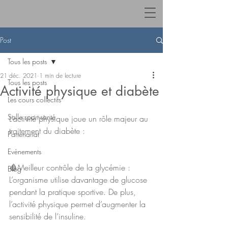
Post
Tous les posts
21 déc. 2021
1 min de lecture
Tous les posts
Activité physique et diabète
Les cours collectifs
Salle sport-santé
L’activité physique joue un rôle majeur au 
traitement du diabète : 
Partenariat
Evènements
🩸Meilleur contrôle de la glycémie : 
Blog
L’organisme utilise davantage de glucose 
pendant la pratique sportive. De plus, 
l’activité physique permet d’augmenter la 
sensibilité de l’insuline. 