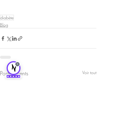
diabète
Blog
×
Posts récents
Voir tout