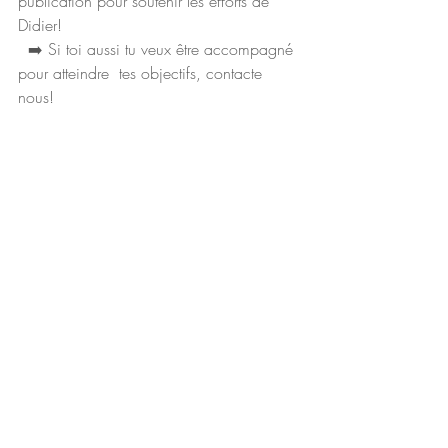
publication pour soutenir les efforts de 
Didier!
  ➡️ Si toi aussi tu veux être accompagné 
pour atteindre  tes objectifs, contacte 
nous! 