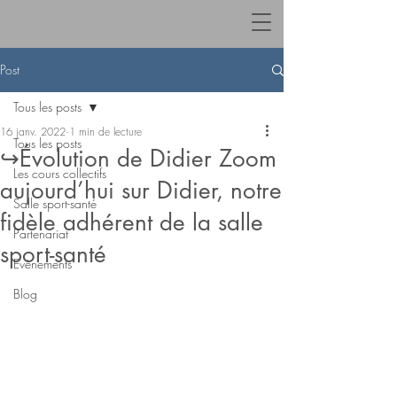
Post
Tous les posts
16 janv. 2022
1 min de lecture
Tous les posts
↪️Évolution de Didier Zoom
Les cours collectifs
aujourd’hui sur Didier, notre
Salle sport-santé
fidèle adhérent de la salle
Partenariat
sport-santé
Evènements
Blog